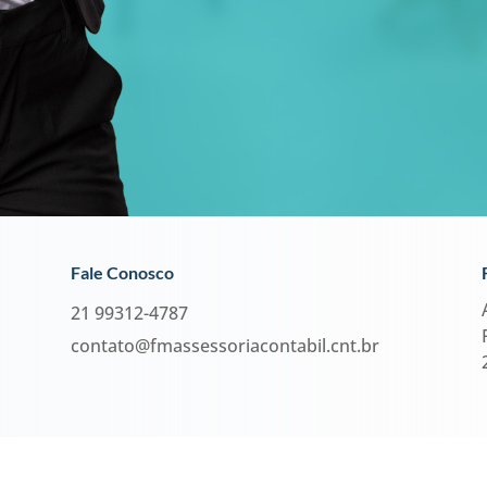
Fale Conosco
21 99312-4787
contato@fmassessoriacontabil.cnt.br