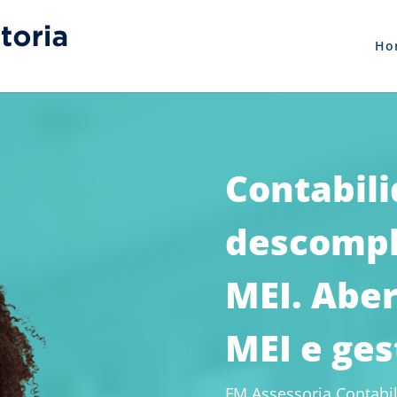
Ho
Contabil
descompl
MEI. Abe
MEI e ges
FM Assessoria Contabil