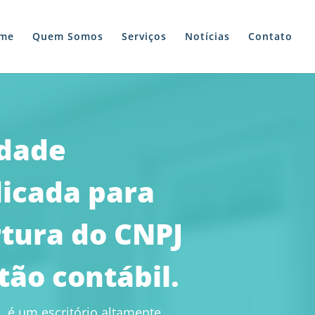
me
Quem Somos
Serviços
Notícias
Contato
idade
icada para
rtura do CNPJ
tão contábil.
, é um escritório altamente